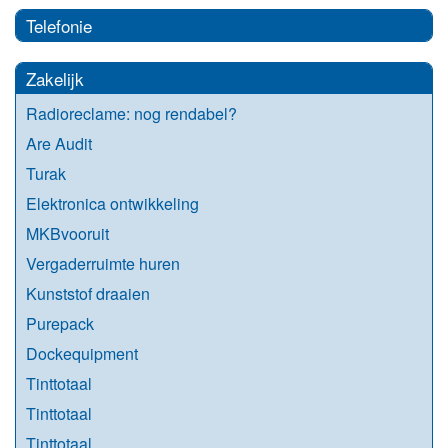
Telefonie
Zakelijk
Radioreclame: nog rendabel?
Are Audit
Turak
Elektronica ontwikkeling
MKBvooruit
Vergaderruimte huren
Kunststof draaien
Purepack
Dockequipment
Tinttotaal
Tinttotaal
Tinttotaal